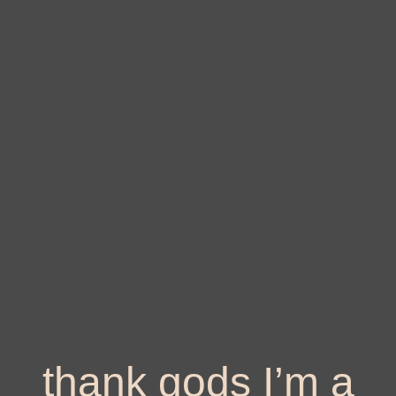
thank gods I’m a