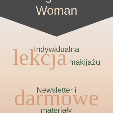
Woman
lekcja
Indywidualna
makijażu
darmowe
Newsletter i
materiały