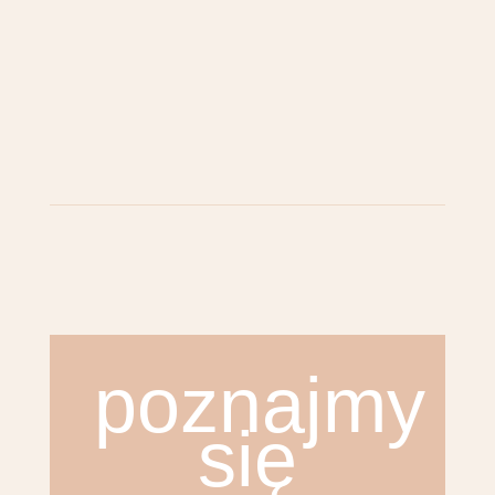
poznajmy
się