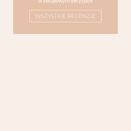
w zakupowych decyzjach
WSZYSTKIE RECENZJE
Chasing Rainbows Colourpop to ostatnia
bohaterka mojej mini serii o paletach z tej
firmy. Tak naprawdę to nie planowałam jej
kupować, dostałam gratis do zakupów... i
bardzo się cieszę, bo ma w sobie bardzo fajne
kolory! Ale to już musisz zobaczyć na własne
oczy w...