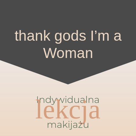
thank gods I’m a
Woman
Indywidualna
lekcja
makijażu