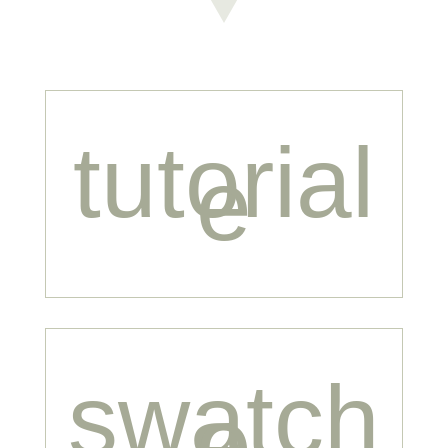
tutorial
e
swatch
e