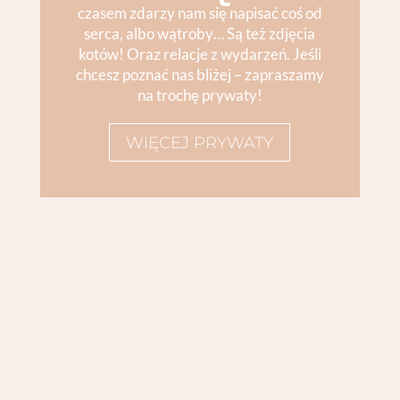
czasem zdarzy nam się napisać coś od
serca, albo wątroby… Są też zdjęcia
kotów! Oraz relacje z wydarzeń. Jeśli
chcesz poznać nas bliżej – zapraszamy
na trochę prywaty!
WIĘCEJ PRYWATY
Koniec? Od nowa? Kontynuacja? Dalsze losy
bloga Thank gods I’m a Woman