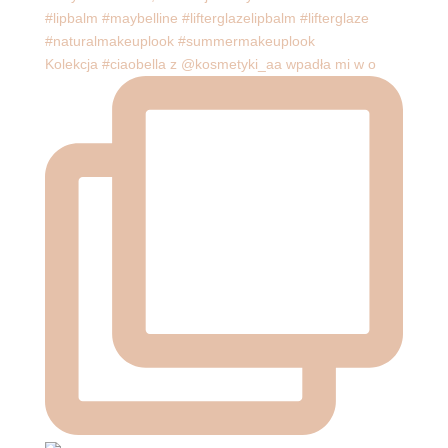
Kolekcja #ciaobella z @kosmetyki_aa wpadła mi w o