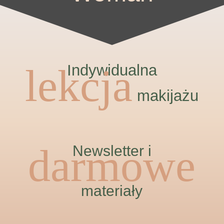
lekcja
Indywidualna
makijażu
darmowe
Newsletter i
materiały