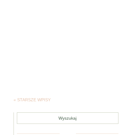
Dziś czwartek, więc mam dla Was makijaż 😉 tym
razem delikatny z paletą Naked 2 od Urban
Decay. Przyznaję, że jestem zachwycona tą
paletą, nadal bardzo dużo jej używam! Można tą
paletą uzyskać bardzo różne makijaże, od
delikatnych jak ten dzisiaj, po mocne, które też...
« STARSZE WPISY