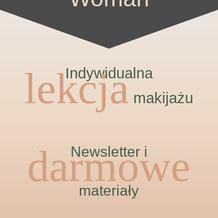
lekcja
Indywidualna
makijażu
darmowe
Newsletter i
materiały