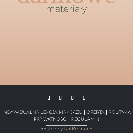
materiały
INDYWIDUALNA LEKCJA MAKIJAŻU
|
OFERTA
|
POLITYKA
PRYWATNOŚCI I REGULAMIN
created by
KotKreator.pl