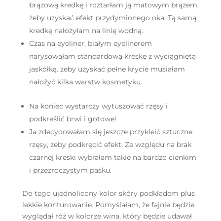
brązową kredkę i roztarłam ją matowym brązem,
żeby uzyskać efekt przydymionego oka. Tą samą
kredkę nałożyłam na linię wodną.
Czas na eyeliner, białym eyelinerem
narysowałam standardową kreskę z wyciągniętą
jaskółką. żeby uzyskać pełne krycie musiałam
nałożyć kilka warstw kosmetyku.
Na koniec wystarczy wytuszować rzęsy i
podkreślić brwi i gotowe!
Ja zdecydowałam się jeszcze przykleić sztuczne
rzęsy, żeby podkręcić efekt. Ze względu na brak
czarnej kreski wybrałam takie na bardzo cienkim
i przezroczystym pasku.
Do tego ujednolicony kolor skóry podkładem plus
lekkie konturowanie. Pomyślałam, że fajnie będzie
wyglądał róż w kolorze wina, który będzie udawał