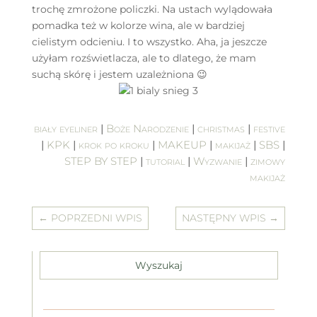
trochę zmrożone policzki. Na ustach wylądowała
pomadka też w kolorze wina, ale w bardziej
cielistym odcieniu. I to wszystko. Aha, ja jeszcze
użyłam rozświetlacza, ale to dlatego, że mam
suchą skórę i jestem uzależniona 😉
biały eyeliner
|
Boże Narodzenie
|
christmas
|
festive
|
KPK
|
krok po kroku
|
MAKEUP
|
makijaż
|
SBS
|
STEP BY STEP
|
tutorial
|
Wyzwanie
|
zimowy
makijaż
←
POPRZEDNI WPIS
NASTĘPNY WPIS
→