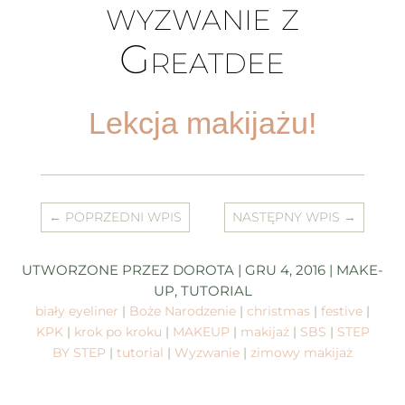
wyzwanie z
Greatdee
Lekcja makijażu!
←
POPRZEDNI WPIS
NASTĘPNY WPIS
→
UTWORZONE PRZEZ
DOROTA
|
GRU 4, 2016
|
MAKE-
UP
,
TUTORIAL
biały eyeliner
|
Boże Narodzenie
|
christmas
|
festive
|
KPK
|
krok po kroku
|
MAKEUP
|
makijaż
|
SBS
|
STEP
BY STEP
|
tutorial
|
Wyzwanie
|
zimowy makijaż