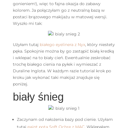
gonieniem!), więc to fajna okazja do zabawy
kolorem. Ja połączyłam go z neutralną bazą w
postaci brązowego makijażu w matowej wersji.
Wyszło mi tak:
Użyłam tutaj
białego eyelinera z Nyx
, który niestety
pęka. Spokojnie można by go zastąpić białą kredką
i wklepać na to biały cień. Ewentualnie zeskrobać
trochę białego cienia na pyłek i wymieszać z
Duraline Inglota. W każdym razie tutorial krok po
kroku jak wykonać taki makijaż znajduje się
poniżej.
biały śnieg
Zaczynam od nałożenia bazy pod cienie. Użyłam
tutaj
paint pota Soft Ochre z MAC
. Wklepałam