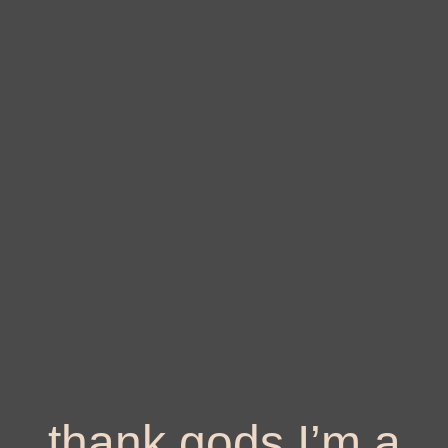
thank gods I’m a