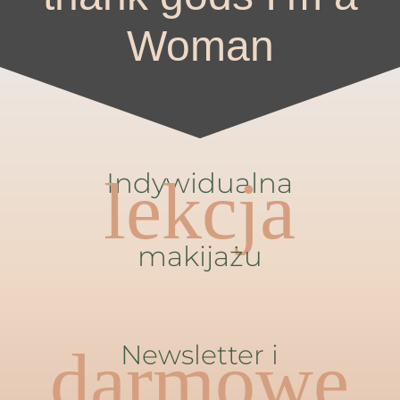
Woman
Indywidualna
lekcja
makijażu
darmowe
Newsletter i