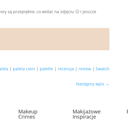
ory są przepiękne, co widać na zdjęciu 🙂 I jeszcze
aleta
|
paleta cieni
|
palette
|
recenzja
|
review
|
Swatch
Następny wpis
→
Makeup
Makijażowe
Crimes
Inspiracje