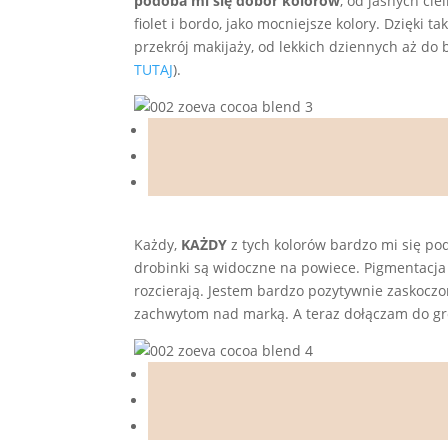
podoba mi się dobór kolorów
, od jasnych cie
fiolet i bordo, jako mocniejsze kolory. Dzięki
przekrój makijaży, od lekkich dziennych aż do
TUTAJ
).
Każdy,
KAŻDY
z tych kolorów bardzo mi się podo
drobinki są widoczne na powiece. Pigmentacja j
rozcierają. Jestem bardzo pozytywnie zaskocz
zachwytom nad marką. A teraz dołączam do gr