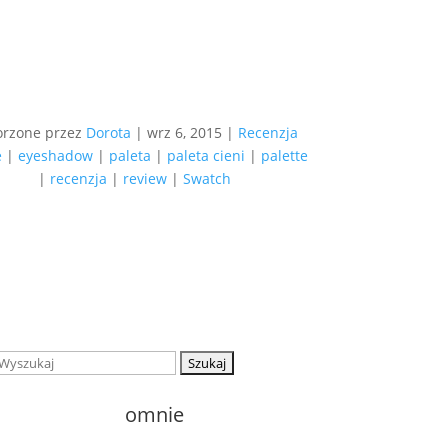
orzone przez
Dorota
|
wrz 6, 2015
|
Recenzja
e
|
eyeshadow
|
paleta
|
paleta cieni
|
palette
|
recenzja
|
review
|
Swatch
Szukaj:
o
mnie