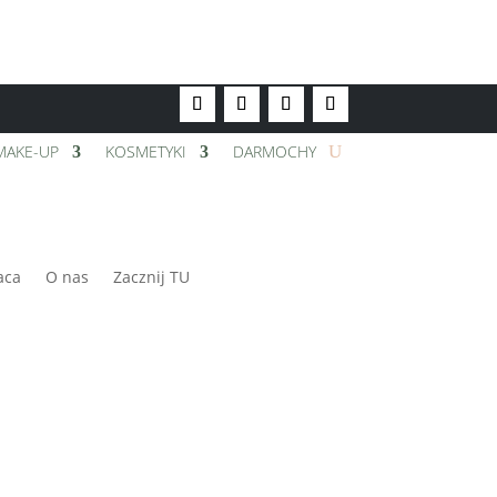
MAKE-UP
KOSMETYKI
DARMOCHY
aca
O nas
Zacznij TU