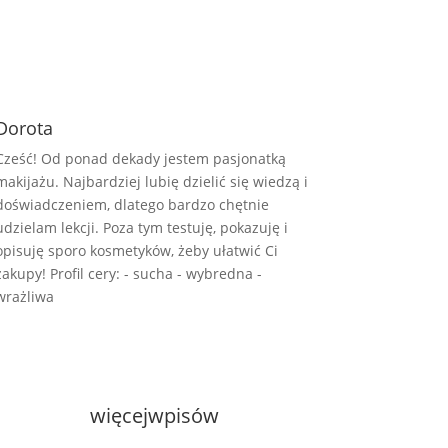
Dorota
Cześć! Od ponad dekady jestem pasjonatką
makijażu. Najbardziej lubię dzielić się wiedzą i
doświadczeniem, dlatego bardzo chętnie
udzielam lekcji. Poza tym testuję, pokazuję i
opisuję sporo kosmetyków, żeby ułatwić Ci
zakupy! Profil cery: - sucha - wybredna -
wrażliwa
więcej
wpisów