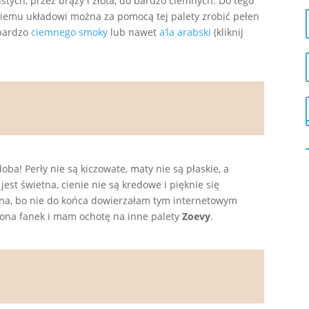
listych, przez brązy i złota, do bardzo ciemnych. Do tego
 takiemu układowi można za pomocą tej palety zrobić pełen
 bardzo
ciemnego smoky
lub nawet
a’la arabski
(kliknij
ba! Perły nie są kiczowate, maty nie są płaskie, a
est świetna, cienie nie są kredowe i pięknie się
ona, bo nie do końca dowierzałam tym internetowym
ona fanek i mam ochotę na inne palety
Zoevy
.