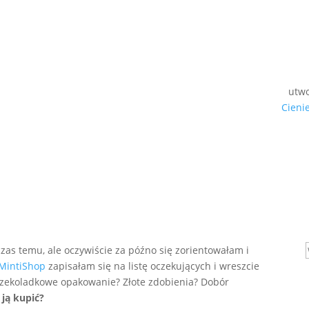
utw
Cieni
czas temu, ale oczywiście za późno się zorientowałam i
MintiShop
zapisałam się na listę oczekujących i wreszcie
 czekoladkowe opakowanie? Złote zdobienia? Dobór
 ją kupić?