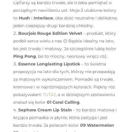
LipTarsy są bardzo trwałe, ale trzeba pamiętać o
porządnym nawilżeniu ust. Moje 2 ulubione kolory
to
Hush
i
Interlace
, oba dość neutralne i delikatne,
jeden cieplejszy drugi bardziej chłodny.
Bourjois Rouge Edition Velvet
– produkt, który
podbił serca wielu z nas 🙂 Będzie idealny na lato,
bo jest trwały i matowy. Ja szczególnie lubię kolor
Ping Pong
, bo to mocny, neonowy wręcz róż.
Essence Longlasting Lipstick
– to świetna
propozycja na lato dla tych, którzy nie przepadają
za matowym wykończeniem. Pomadki są trwałe,
kremowe i w najróżniejszych kolorach. Piękny róż
pokazywałam
TUTAJ
, a w dzisiejszym zestawieniu
znalazł się kolor
01 Coral Calling
.
Sephora Cream Lip Stain
– to bardzo matowa i
kryjąca pomadka w płynie, która zastyga i jest
bardzo trwała. Ja polecam kolor
09 Watermelon