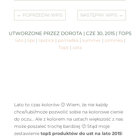
←
POPRZEDNI WPIS
NASTĘPNY WPIS
→
UTWORZONE PRZEZ
DOROTA
|
CZE 30, 2015
|
TOP5
lato
|
lips
|
lipstick
|
pomadka
|
summer
|
szminka
|
Top5
|
usta
Lato to czas kolorów 🙂 Wiem, że nie każdy
chce/lubi/może pozwolić sobie na kolorowe cienie
do oczu… Ale z kolorem na ustach większość z nas
może poszaleć trochę bardziej 🙂 Stąd moje
zestawienie
top5 produktów do ust na lato 2015
!