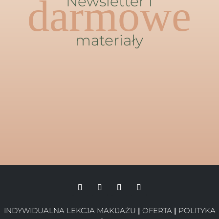
darmowe
Newsletter i
materiały
INDYWIDUALNA LEKCJA MAKIJAŻU
|
OFERTA
|
POLITYKA