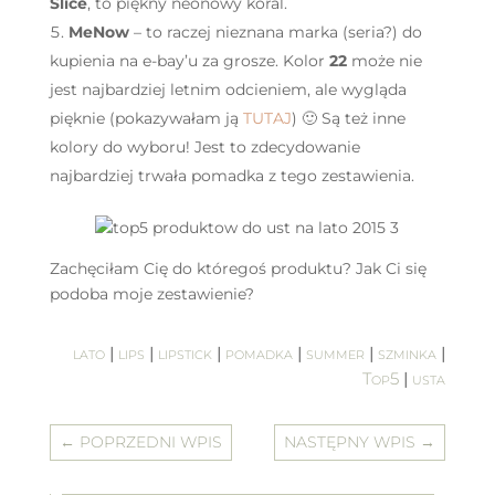
Slice
, to piękny neonowy koral.
MeNow
– to raczej nieznana marka (seria?) do
kupienia na e-bay’u za grosze. Kolor
22
może nie
jest najbardziej letnim odcieniem, ale wygląda
pięknie (pokazywałam ją
TUTAJ
) 🙂 Są też inne
kolory do wyboru! Jest to zdecydowanie
najbardziej trwała pomadka z tego zestawienia.
Zachęciłam Cię do któregoś produktu? Jak Ci się
podoba moje zestawienie?
lato
|
lips
|
lipstick
|
pomadka
|
summer
|
szminka
|
Top5
|
usta
←
POPRZEDNI WPIS
NASTĘPNY WPIS
→