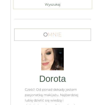
O
MNIE
Dorota
Cześć! Od ponad dekady jestem
pasjonatką makijażu. Najbardziej
lubię dzielić się wiedzą i