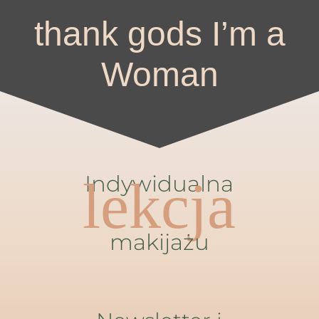
thank gods I’m a
Woman
Indywidualna
lekcja
makijażu