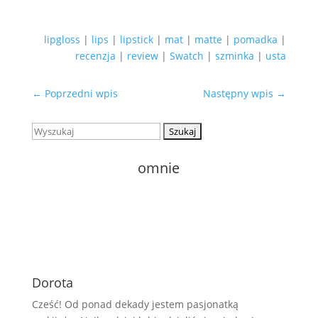
lipgloss
|
lips
|
lipstick
|
mat
|
matte
|
pomadka
|
recenzja
|
review
|
Swatch
|
szminka
|
usta
←
Poprzedni wpis
Następny wpis
→
Szukaj:
o
mnie
Dorota
Cześć! Od ponad dekady jestem pasjonatką