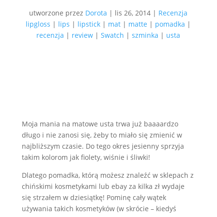
utworzone przez
Dorota
|
lis 26, 2014
|
Recenzja
lipgloss
|
lips
|
lipstick
|
mat
|
matte
|
pomadka
|
recenzja
|
review
|
Swatch
|
szminka
|
usta
Moja mania na matowe usta trwa już baaaardzo
długo i nie zanosi się, żeby to miało się zmienić w
najbliższym czasie. Do tego okres jesienny sprzyja
takim kolorom jak fiolety, wiśnie i śliwki!
Dlatego pomadka, którą możesz znaleźć w sklepach z
chińskimi kosmetykami lub ebay za kilka zł wydaje
się strzałem w dziesiątkę! Pominę cały wątek
używania takich kosmetyków (w skrócie – kiedyś