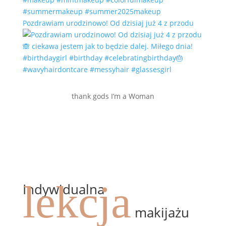
Pozdrawiam urodzinowo! Od dzisiaj już 4 z przodu
thank gods I’m a Woman
lekcja
Indywidualna
makijażu