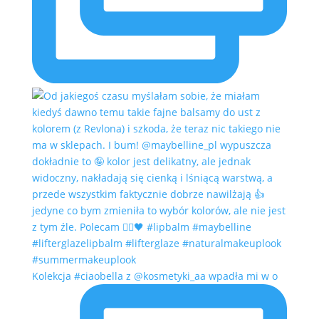
Kolekcja #ciaobella z @kosmetyki_aa wpadła mi w o