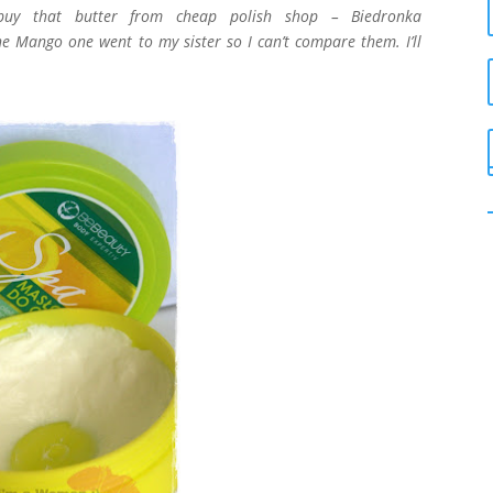
 buy that butter from cheap polish shop – Biedronka
he Mango one went to my sister so I can’t compare them. I’ll