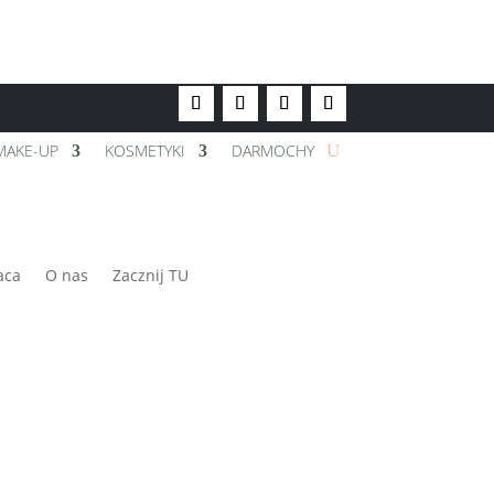
MAKE-UP
KOSMETYKI
DARMOCHY
aca
O nas
Zacznij TU