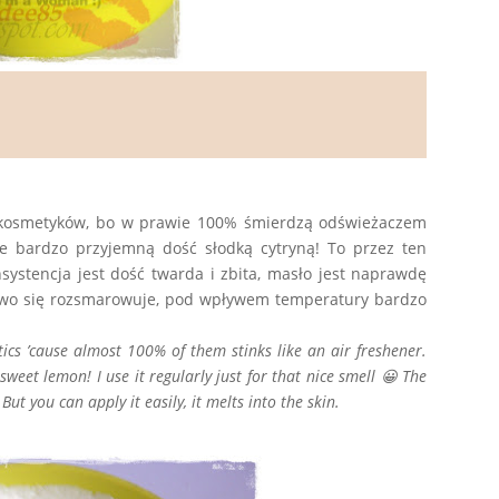
h kosmetyków, bo w prawie 100% śmierdzą odświeżaczem
ie bardzo przyjemną dość słodką cytryną! To przez ten
ystencja jest dość twarda i zbita, masło jest naprawdę
atwo się rozsmarowuje, pod wpływem temperatury bardzo
ics ’cause almost 100% of them stinks like an air freshener.
a sweet lemon! I use it regularly just for that nice smell 😀 The
 But you can apply it easily, it melts into the skin.