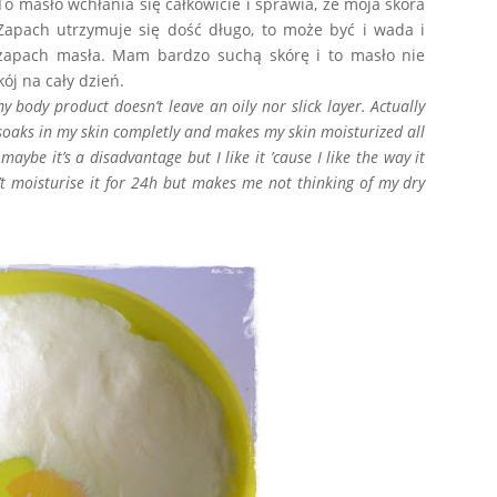
To masło wchłania się całkowicie i sprawia, że moja skóra
 Zapach utrzymuje się dość długo, to może być i wada i
ę zapach masła. Mam bardzo suchą skórę i to masło nie
ój na cały dzień.
y body product doesn’t leave an oily nor slick layer. Actually
r soaks in my skin completly and makes my skin moisturized all
aybe it’s a disadvantage but I like it ’cause I like the way it
’t moisturise it for 24h but makes me not thinking of my dry