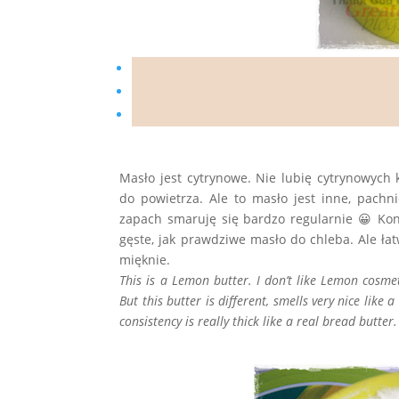
Masło jest cytrynowe. Nie lubię cytrynowyc
do powietrza. Ale to masło jest inne, pachn
zapach smaruję się bardzo regularnie 😀 Kons
gęste, jak prawdziwe masło do chleba. Ale ł
mięknie.
This is a Lemon butter. I don’t like Lemon cosmet
But this butter is different, smells very nice like 
consistency is really thick like a real bread butter.