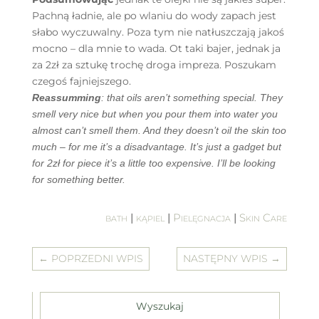
Pachną ładnie, ale po wlaniu do wody zapach jest
słabo wyczuwalny. Poza tym nie natłuszczają jakoś
mocno – dla mnie to wada. Ot taki bajer, jednak ja
za 2zł za sztukę trochę droga impreza. Poszukam
czegoś fajniejszego.
Reassumming
: that oils aren’t something special. They
smell very nice but when you pour them into water you
almost can’t smell them. And they doesn’t oil the skin too
much – for me it’s a disadvantage. It’s just a gadget but
for 2zł for piece it’s a little too expensive. I’ll be looking
for something better.
bath
|
kąpiel
|
Pielęgnacja
|
Skin Care
←
POPRZEDNI WPIS
NASTĘPNY WPIS
→