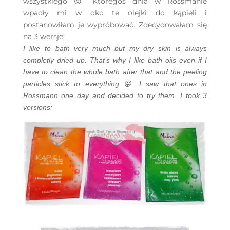
wszystkiego 😛 Któregoś dnia w Rossmanie
wpadły mi w oko te olejki do kąpieli i
postanowiłam je wypróbować. Zdecydowałam się
na 3 wersje:
I like to bath very much but my dry skin is always
completly dried up. That’s why I like bath oils even if I
have to clean the whole bath after that and the peeling
particles stick to everything 😛 I saw that ones in
Rossmann one day and dec
ided to try them. I took 3
versions: