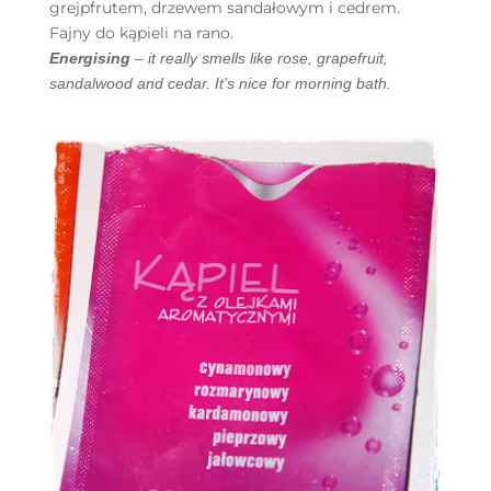
grejpfrutem, drzewem sandałowym i cedrem.
Fajny do kąpieli na rano.
Energising
– it really smells like rose, grapefruit,
sandalwood and cedar. It’s nice for morning bath.