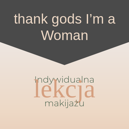
thank gods I’m a
Woman
Indywidualna
lekcja
makijażu