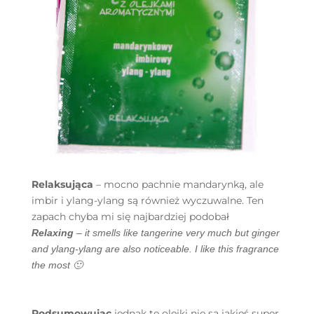
Relaksująca
– mocno pachnie mandarynką, ale
imbir i ylang-ylang są również wyczuwalne. Ten
zapach chyba mi się najbardziej podobał
Relaxing
– it smells like tangerine very much but ginger
and ylang-ylang are also noticeable. I like this fragrance
the most 🙂
Podsumowując
jednak te olejki nie są jakieś super.