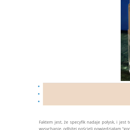
Faktem jest, że specyfik nadaje połysk, i jes
wysychanie, odbitej pościeli powiedziałam “go