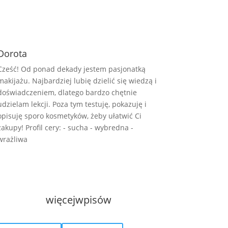
Dorota
Cześć! Od ponad dekady jestem pasjonatką
makijażu. Najbardziej lubię dzielić się wiedzą i
doświadczeniem, dlatego bardzo chętnie
udzielam lekcji. Poza tym testuję, pokazuję i
opisuję sporo kosmetyków, żeby ułatwić Ci
zakupy! Profil cery: - sucha - wybredna -
wrażliwa
więcej
wpisów