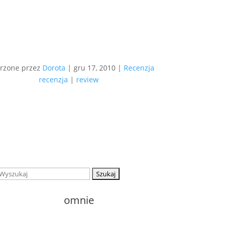
rzone przez
Dorota
|
gru 17, 2010
|
Recenzja
recenzja
|
review
Szukaj:
o
mnie