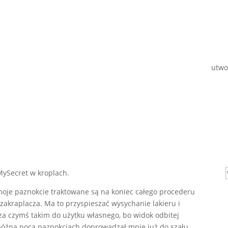
utwo
 MySecret w kroplach.
 moje paznokcie traktowane są na koniec całego procederu
zakraplacza. Ma to przyspieszać wysychanie lakieru i
za czymś takim do użytku własnego, bo widok odbitej
późną nocą paznokciach doprowadzał mnie już do szału.