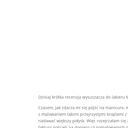
Dzisiaj krótka recenzja wysuszacza do lakieru
Czasem, jak zdarza mi się pójść na manicure,
z malowaniem takimi przejrzystymi kroplami z 
nadawać większy połysk. Więc rozejrzałam się 
faktury pościeli na dopiero co pomalowanych 