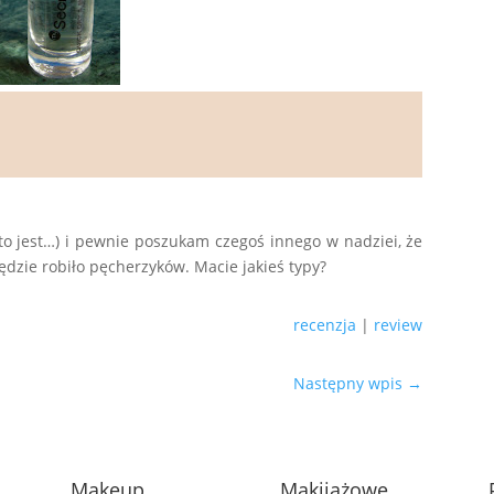
 to jest…) i pewnie poszukam czegoś innego w nadziei, że
będzie robiło pęcherzyków. Macie jakieś typy?
recenzja
|
review
Następny wpis
→
Makeup
Makijażowe