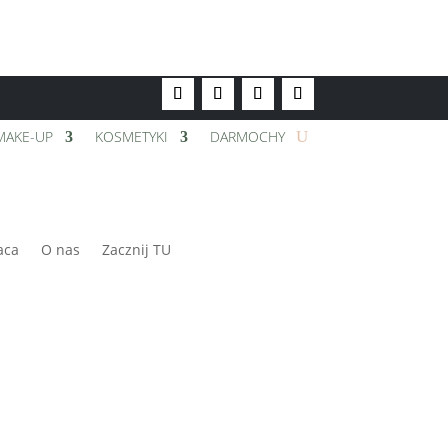
MAKE-UP
KOSMETYKI
DARMOCHY
aca
O nas
Zacznij TU