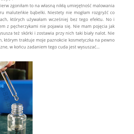
Najpierw zgoniłam to na własną nikłą umiejętność malowania
eru maluteńkie bąbelki. Niestety nie mogłam rozgryźć co
erach, których używałam wcześniej bez tego efektu. No i
blem z pęcherzykami nie pojawia się. Nie mam pojęcia jak
usza też skórki i zostawia przy nich taki biały nalot. Nie
ten, którym traktuje moje paznokcie kosmetyczka na pewno
giczne, w końcu zadaniem tego cuda jest wysuszać…