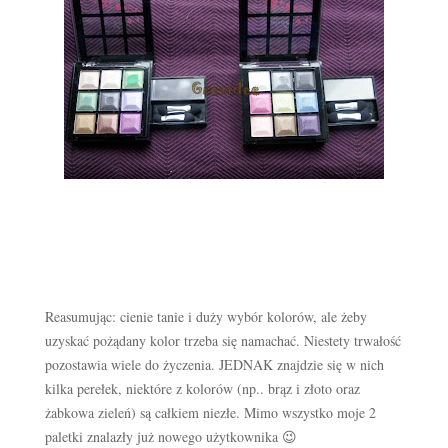
Reasumując: cienie tanie i duży wybór kolorów, ale żeby
uzyskać pożądany kolor trzeba się namachać. Niestety trwałość
pozostawia wiele do życzenia. JEDNAK znajdzie się w nich
kilka perełek, niektóre z kolorów (np.. brąz i złoto oraz
żabkowa zieleń) są całkiem niezłe. Mimo wszystko moje 2
paletki znalazły już nowego użytkownika 😉