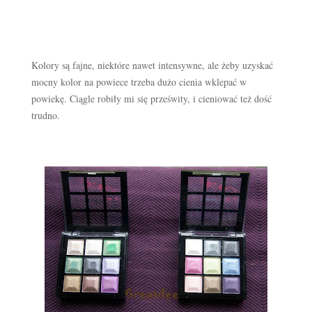
Kolory są fajne, niektóre nawet intensywne, ale żeby uzyskać
mocny kolor na powiece trzeba dużo cienia wklepać w
powiekę. Ciągle robiły mi się prześwity, i cieniować też dość
trudno.