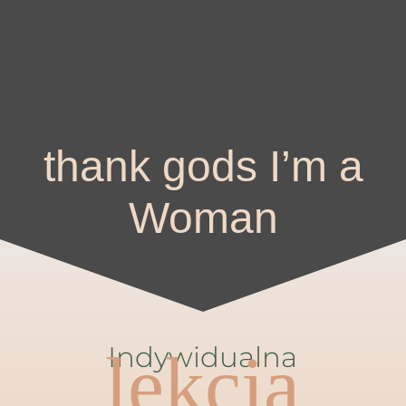
thank gods I’m a
Woman
Indywidualna
lekcja