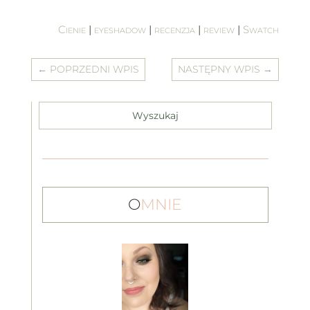
Cienie
|
eyeshadow
|
recenzja
|
review
|
Swatch
←
POPRZEDNI WPIS
NASTĘPNY WPIS
→
O
MNIE