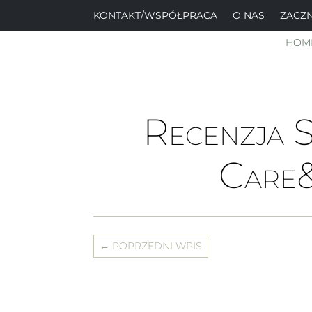
KONTAKT/WSPÓŁPRACA
O NAS
ZACZN
HOM
Recenzja 
Care
←
POPRZEDNI WPIS