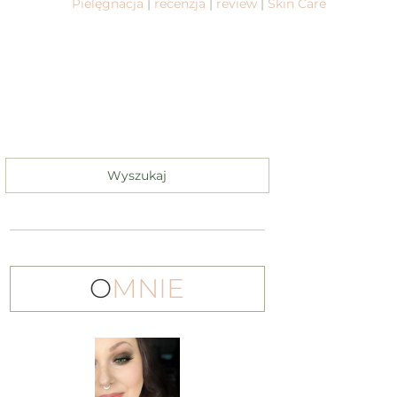
Pielęgnacja
|
recenzja
|
review
|
Skin Care
O
MNIE