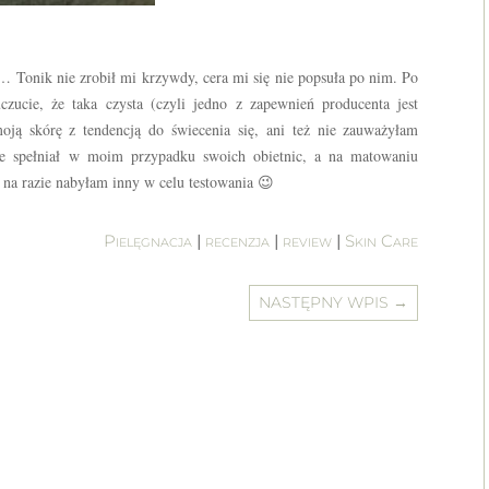
… Tonik nie zrobił mi krzywdy, cera mi się nie popsuła po nim. Po
czucie, że taka czysta (czyli jedno z zapewnień producenta jest
oją skórę z tendencją do świecenia się, ani też nie zauważyłam
ie spełniał w moim przypadku swoich obietnic, a na matowaniu
ę, na razie nabyłam inny w celu testowania 😉
Pielęgnacja
|
recenzja
|
review
|
Skin Care
NASTĘPNY WPIS
→