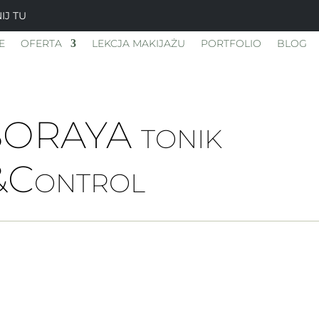
IJ TU
E
OFERTA
LEKCJA MAKIJAŻU
PORTFOLIO
BLOG
SORAYA tonik
&Control