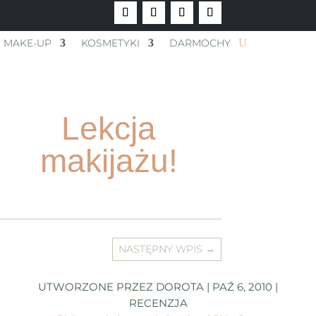
MAKE-UP
KOSMETYKI
DARMOCHY
Lekcja
makijażu!
NASTĘPNY WPIS
→
UTWORZONE PRZEZ
DOROTA
|
PAŹ 6, 2010
|
RECENZJA