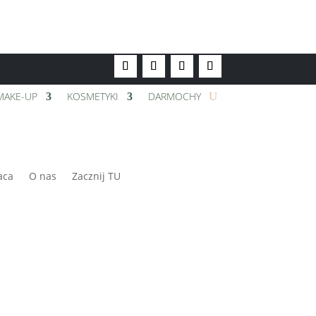
MAKE-UP
KOSMETYKI
DARMOCHY
aca
O nas
Zacznij TU