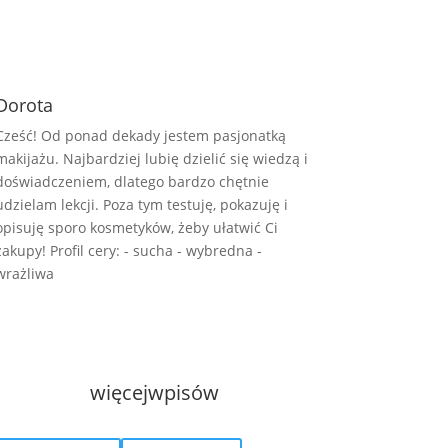
Dorota
Cześć! Od ponad dekady jestem pasjonatką
makijażu. Najbardziej lubię dzielić się wiedzą i
doświadczeniem, dlatego bardzo chętnie
udzielam lekcji. Poza tym testuję, pokazuję i
opisuję sporo kosmetyków, żeby ułatwić Ci
zakupy! Profil cery: - sucha - wybredna -
wrażliwa
więcej
wpisów