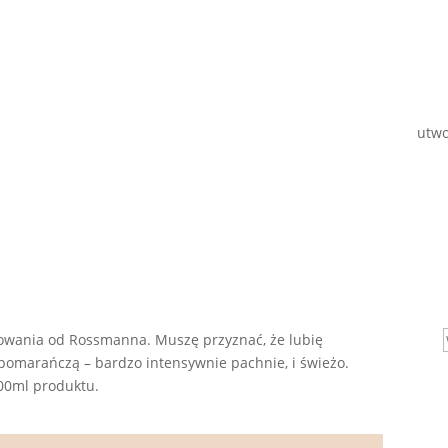
utwo
towania od Rossmanna. Muszę przyznać, że lubię
 pomarańczą – bardzo intensywnie pachnie, i świeżo.
200ml produktu.