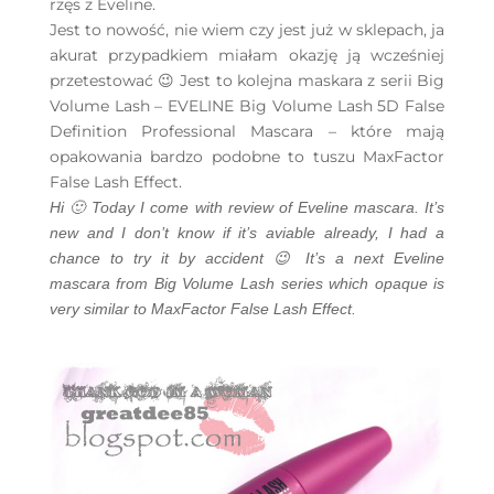
rzęs z Eveline.
Jest to nowość, nie wiem czy jest już w sklepach, ja
akurat przypadkiem miałam okazję ją wcześniej
przetestować 😉 Jest to kolejna maskara z serii Big
Volume Lash – EVELINE Big Volume Lash 5D False
Definition Professional Mascara – które mają
opakowania bardzo podobne to tuszu MaxFactor
False Lash Effect.
Hi 🙂 Today I come with review of Eveline mascara. It’s
new and I don’t know if it’s aviable already, I had a
chance to try it by accident 😉 It’s a next Eveline
mascara from Big Volume Lash series which opaque is
very similar to MaxFactor False Lash Effect.