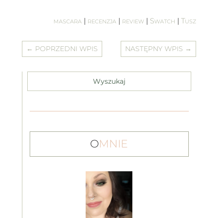
mascara
|
recenzja
|
review
|
Swatch
|
Tusz
←
POPRZEDNI WPIS
NASTĘPNY WPIS
→
O
MNIE