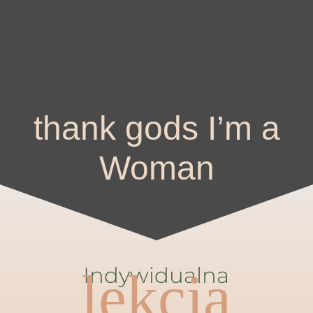
thank gods I’m a
Woman
Indywidualna
lekcja