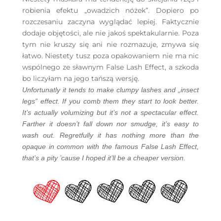
robienia efektu „owadzich nóżek”. Dopiero po
rozczesaniu zaczyna wyglądać lepiej. Faktycznie
dodaje objętości, ale nie jakoś spektakularnie. Poza
tym nie kruszy się ani nie rozmazuje, zmywa się
łatwo. Niestety tusz poza opakowaniem nie ma nic
wspólnego ze sławnym False Lash Effect, a szkoda
bo liczyłam na jego tańszą wersję.
Unfortunatly it tends to make clumpy lashes and „insect
legs” effect. If you comb them they start to look better.
It’s actually volumizing but it’s not a spectacular effect.
Farther it doesn’t fall down nor smudge, it’s easy to
wash out. Regretfully it has nothing more than the
opaque in common with the famous False Lash Effect,
that’s a pity ’cause I hoped it’ll be a cheaper version.