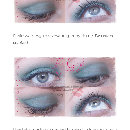
Dwie warstwy rozczesane grzebykiem /
Two coats
combed
Niestety maskara ma tendencję do sklejania rzęs i