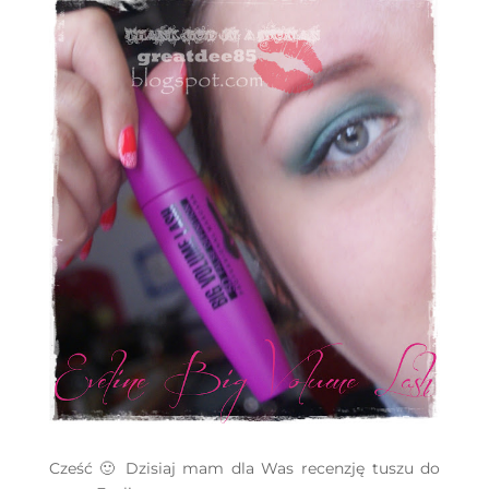
Cześć 🙂 Dzisiaj mam dla Was recenzję tuszu do