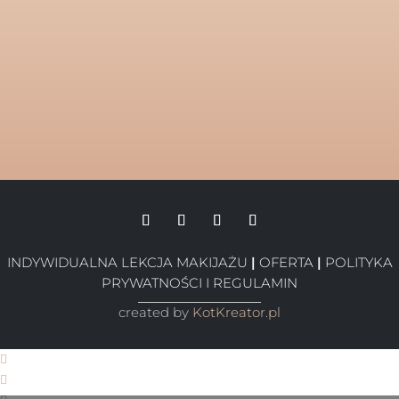
INDYWIDUALNA LEKCJA MAKIJAŻU
|
OFERTA
|
POLITYKA
PRYWATNOŚCI I REGULAMIN
created by
KotKreator.pl