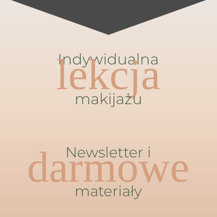
Indywidualna
lekcja
makijażu
darmowe
Newsletter i
materiały