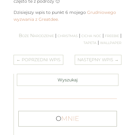
często te z podróży 🙂
Dzisiejszy wpis to punkt 6 mojego
Grudniowego
wyzwania z Greatdee.
Boże Narodzenie
|
christmas
|
cicha noc
|
freebie
|
tapeta
|
wallpaper
←
POPRZEDNI WPIS
NASTĘPNY WPIS
→
O
MNIE