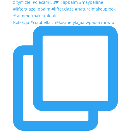
Kolekcja #ciaobella z @kosmetyki_aa wpadła mi w o