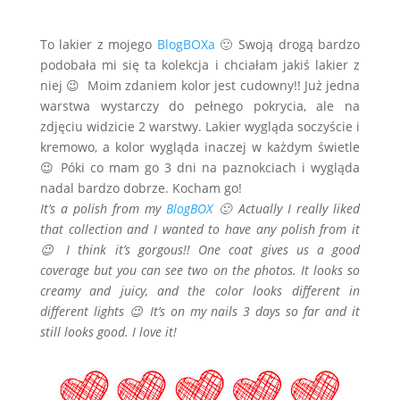
To lakier z mojego
BlogBOXa
🙂 Swoją drogą bardzo
podobała mi się ta kolekcja i chciałam jakiś lakier z
niej 😉 Moim zdaniem kolor jest cudowny!! Już jedna
warstwa wystarczy do pełnego pokrycia, ale na
zdjęciu widzicie 2 warstwy. Lakier wygląda soczyście i
kremowo, a kolor wygląda inaczej w każdym świetle
😉 Póki co mam go 3 dni na paznokciach i wygląda
nadal bardzo dobrze. Kocham go!
It’s a polish from my
BlogBOX
🙂 Actually I really liked
that collection and I wanted to have any polish from it
😉 I think it’s gorgous!! One coat gives us a good
coverage but you can see two on the photos. It looks so
creamy and juicy, and the color looks different in
different lights 😉 It’s on my nails 3 days so far and it
still looks good. I love it!