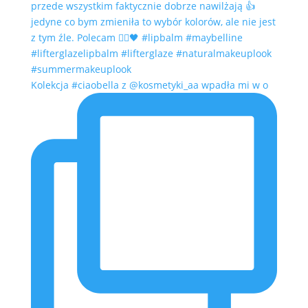
Kolekcja #ciaobella z @kosmetyki_aa wpadła mi w o