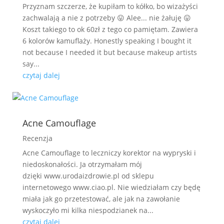
Przyznam szczerze, że kupiłam to kółko, bo wizażyści
zachwalają a nie z potrzeby 😛 Alee... nie żałuję 😛
Koszt takiego to ok 60zł z tego co pamiętam. Zawiera
6 kolorów kamuflaży. Honestly speaking I bought it
not because I needed it but because makeup artists
say...
czytaj dalej
Acne Camouflage
Recenzja
Acne Camouflage to leczniczy korektor na wypryski i
niedoskonałości. Ja otrzymałam mój
dzięki www.urodaizdrowie.pl od sklepu
internetowego www.ciao.pl. Nie wiedziałam czy będę
miała jak go przetestować, ale jak na zawołanie
wyskoczyło mi kilka niespodzianek na...
czytaj dalej