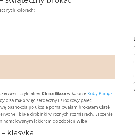
ecznych kolorach:
zerwień, czyli lakier
China Glaze
w kolorze
Ruby Pumps
i było za mało więc serdeczny i środkowy palec
łowę paznokcia po ukosie pomalowałam brokatem
Ciaté
czerwone i białe drobinki w różnych rozmiarach. Łączenie
iem namalowanym lakierem do zdobień
Wibo
.
– klasyka