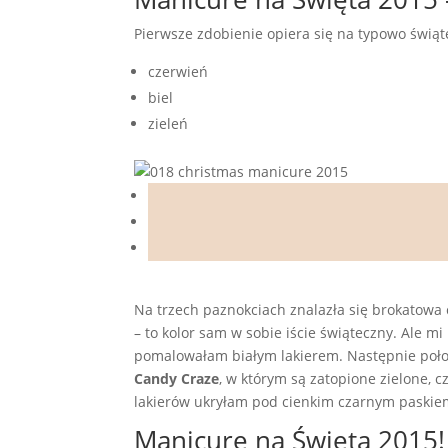
Pierwsze zdobienie opiera się na typowo świąt
czerwień
biel
zieleń
Na trzech paznokciach znalazła się brokatowa c
– to kolor sam w sobie iście świąteczny. Ale m
pomalowałam białym lakierem. Następnie po
Candy
Craze
, w którym są zatopione zielone, 
lakierów ukryłam pod cienkim czarnym pask
Manicure na Święta 2015! 