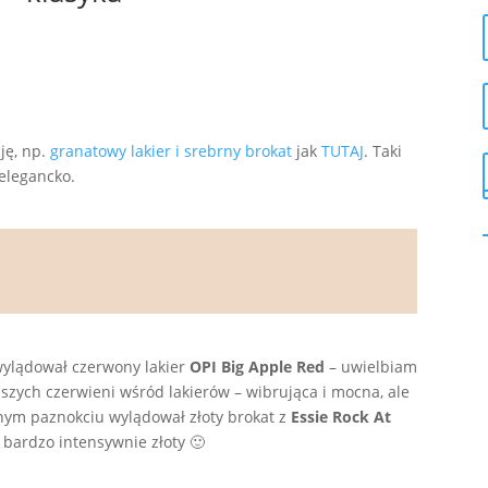
ję, np.
granatowy lakier i srebrny brokat
jak
TUTAJ
. Taki
elegancko.
ylądował czerwony lakier
OPI Big Apple Red
– uwielbiam
jszych czerwieni wśród lakierów – wibrująca i mocna, ale
znym paznokciu wylądował złoty brokat z
Essie Rock At
bardzo intensywnie złoty 🙂