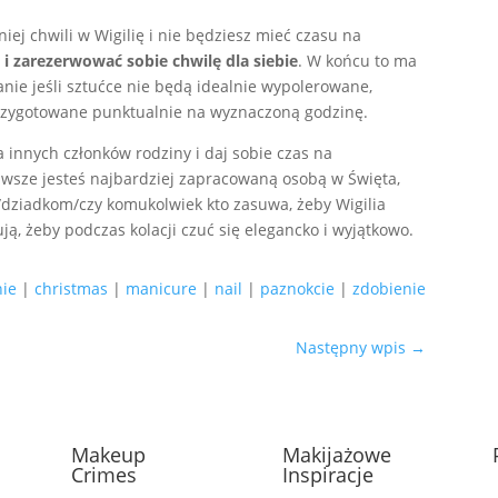
niej chwili w Wigilię i nie będziesz mieć czasu na
 i zarezerwować sobie chwilę dla siebie
. W końcu to ma
tanie jeśli sztućce nie będą idealnie wypolerowane,
przygotowane punktualnie na wyznaczoną godzinę.
 innych członków rodziny i daj sobie czas na
y zawsze jesteś najbardziej zapracowaną osobą w Święta,
/dziadkom/czy komukolwiek kto zasuwa, żeby Wigilia
ją, żeby podczas kolacji czuć się elegancko i wyjątkowo.
nie
|
christmas
|
manicure
|
nail
|
paznokcie
|
zdobienie
Następny wpis
→
Makeup
Makijażowe
Crimes
Inspiracje