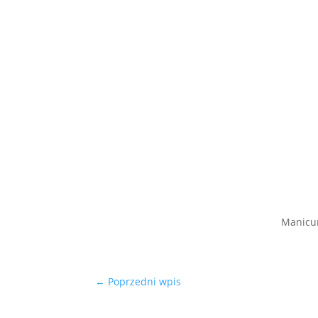
Manicur
←
Poprzedni wpis