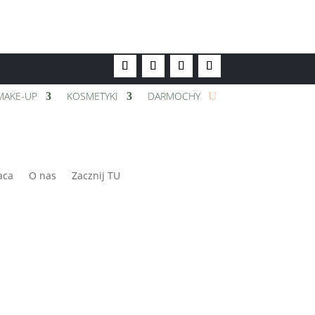
MAKE-UP
KOSMETYKI
DARMOCHY
aca
O nas
Zacznij TU