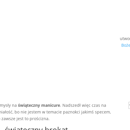
utwo
Boż
omysły na
świąteczny manicure
. Nadszedł więc czas na
miałość, bo nie jestem w temacie paznokci jakimś specem,
 zawsze jest to prościzna.
– świąteczny brokat