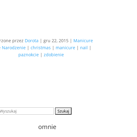
rzone przez
Dorota
|
gru 22, 2015
|
Manicure
e Narodzenie
|
christmas
|
manicure
|
nail
|
paznokcie
|
zdobienie
Szukaj:
o
mnie