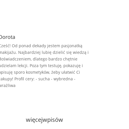
Dorota
Cześć! Od ponad dekady jestem pasjonatką
makijażu. Najbardziej lubię dzielić się wiedzą i
doświadczeniem, dlatego bardzo chętnie
udzielam lekcji. Poza tym testuję, pokazuję i
opisuję sporo kosmetyków, żeby ułatwić Ci
zakupy! Profil cery: - sucha - wybredna -
wrażliwa
więcej
wpisów